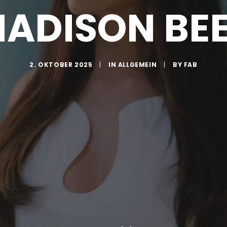
ADISON BE
2. OKTOBER 2025
|
IN
ALLGEMEIN
|
BY
FAB