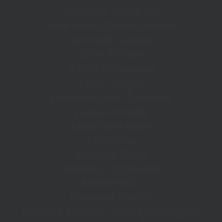
J
a
s
m
i
n
W
a
g
n
e
r
J
e
a
n
e
t
t
e
B
i
e
d
e
r
m
a
n
n
J
e
n
n
i
f
e
r
L
o
p
e
z
K
i
m
F
i
s
h
e
r
K
y
l
i
e
M
i
n
o
g
u
e
L
a
d
y
G
a
g
a
L
e
n
a
M
e
y
e
r
-
L
a
n
d
r
u
t
L
u
k
e
C
o
m
b
s
M
a
d
i
s
o
n
B
e
e
r
M
a
l
u
m
a
M
a
n
d
o
D
i
a
o
M
a
n
d
y
C
a
p
r
i
s
t
o
M
å
n
e
s
k
i
n
M
a
n
u
e
l
T
u
r
i
z
o
M
a
r
i
u
s
M
ü
l
l
e
r
-
W
e
s
t
e
r
n
h
a
g
e
n