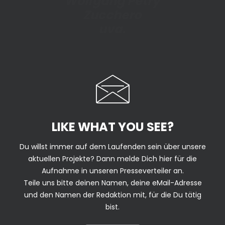
W
o
l
f
g
a
n
g
P
e
t
r
y
Z
u
c
c
h
e
r
o
u
v
a
.
LIKE WHAT YOU SEE?
Du willst immer auf dem Laufenden sein über unsere
aktuellen Projekte? Dann melde Dich hier für die
Aufnahme in unseren Presseverteiler an.
Teile uns bitte deinen Namen, deine eMail-Adresse
und den Namen der Redaktion mit, für die Du tätig
bist.