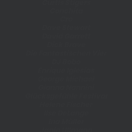
C
u
r
t
i
s
S
t
i
g
e
r
s
C
o
n
c
h
i
t
a
C
r
o
D
a
v
e
S
t
e
w
a
r
t
D
a
v
i
d
G
a
r
r
e
t
t
D
i
c
k
B
r
a
v
e
D
i
e
F
a
n
t
a
s
t
i
s
c
h
e
n
V
i
e
r
D
J
B
o
b
o
E
n
r
i
q
u
e
I
g
l
e
s
i
a
s
G
e
o
r
g
e
M
i
c
h
a
e
l
G
i
a
n
n
a
N
a
n
n
i
n
i
G
l
ü
c
k
s
g
e
f
ü
h
l
e
F
e
s
t
i
v
a
l
H
e
l
e
n
e
F
i
s
c
h
e
r
I
l
s
e
D
e
L
a
n
g
e
I
n
a
M
ü
l
l
e
r
J
a
n
i
n
U
l
l
m
a
n
n