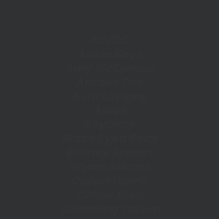
A
C
/
D
C
A
l
i
c
i
a
K
e
y
s
A
m
y
M
c
D
o
n
a
l
d
A
r
c
a
d
e
F
i
r
e
A
v
r
i
l
L
a
v
i
g
n
e
A
v
i
c
i
i
B
e
y
o
n
c
é
B
l
a
c
k
E
y
e
d
P
e
a
s
B
r
i
t
n
e
y
S
p
e
a
r
s
B
r
y
a
n
A
d
a
m
s
C
a
l
v
i
n
H
a
r
r
i
s
C
é
l
i
n
e
D
i
o
n
C
h
a
n
n
i
n
g
T
a
t
u
m