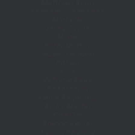
M
a
t
t
h
i
a
s
R
e
i
m
M
a
n
d
o
k
i
S
o
u
l
m
a
t
e
s
M
i
c
h
e
l
l
e
M
i
l
e
y
C
y
r
u
s
M
i
l
o
w
P
e
t
e
r
M
a
f
f
a
y
M
o
s
e
s
P
e
l
h
a
m
P
i
t
b
u
l
l
P
!
n
k
P
a
t
r
i
c
i
a
K
e
l
l
y
R
a
l
f
M
o
e
l
l
e
r
R
a
u
w
A
l
e
j
a
n
d
r
o
R
i
c
k
y
M
a
r
t
i
n
R
i
t
a
O
r
a
R
o
l
a
n
d
K
a
i
s
e
r
R
o
n
a
n
K
e
a
t
i
n
g