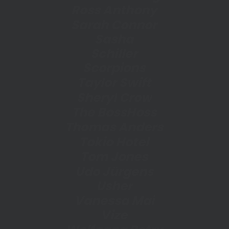
R
o
s
s
A
n
t
h
o
n
y
S
a
r
a
h
C
o
n
n
o
r
S
a
s
h
a
S
c
h
i
l
l
e
r
S
c
o
r
p
i
o
n
s
T
a
y
l
o
r
S
w
i
f
t
S
h
e
r
y
l
C
r
o
w
T
h
e
B
o
s
s
H
o
s
s
T
h
o
m
a
s
A
n
d
e
r
s
T
o
k
i
o
H
o
t
e
l
T
o
m
J
o
n
e
s
U
d
o
J
ü
r
g
e
n
s
U
s
h
e
r
V
a
n
e
s
s
a
M
a
i
V
i
z
e